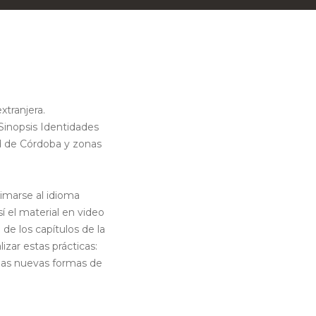
tranjera.
 Sinopsis Identidades
ad de Córdoba y zonas
imarse al idioma
í el material en video
e los capítulos de la
izar estas prácticas:
 las nuevas formas de