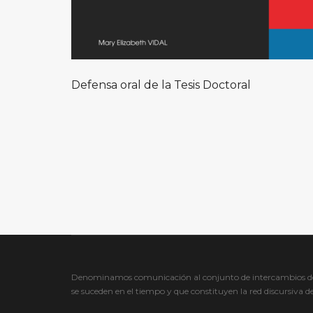
Defensa oral de la Tesis Doctoral
Denominamos comunicación al conjunto de intercambios de s
se suceden en el tiempo y que constituyen la red discursiva d