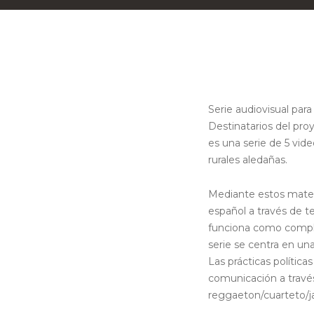
Serie audiovisual par
Destinatarios del pro
es una serie de 5 vid
rurales aledañas.
Mediante estos mater
español a través de t
funciona como comple
serie se centra en una
Las prácticas polític
comunicación a través
reggaeton/cuarteto/ja