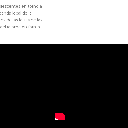
dolescentes en torno a
anda local de la
s de las letras de las
 del idioma en forma