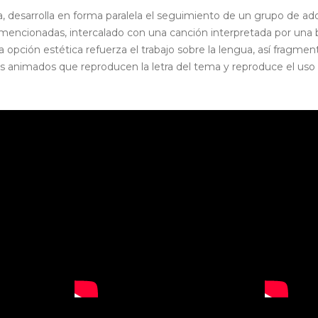
va, desarrolla en forma paralela el seguimiento de un grupo de a
mencionadas, intercalado con una canción interpretada por una b
opción estética refuerza el trabajo sobre la lengua, así fragmento
 animados que reproducen la letra del tema y reproduce el uso