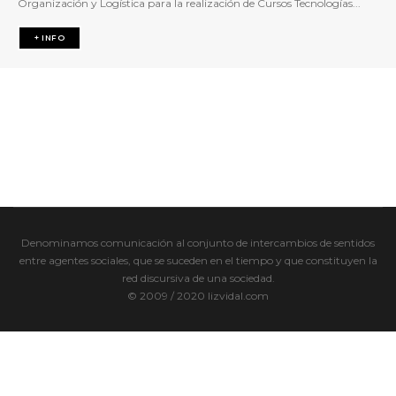
Organización y Logística para la realización de Cursos Tecnologías...
+ INFO
Denominamos comunicación al conjunto de intercambios de sentidos
entre agentes sociales, que se suceden en el tiempo y que constituyen la
red discursiva de una sociedad.
© 2009 / 2020 lizvidal.com